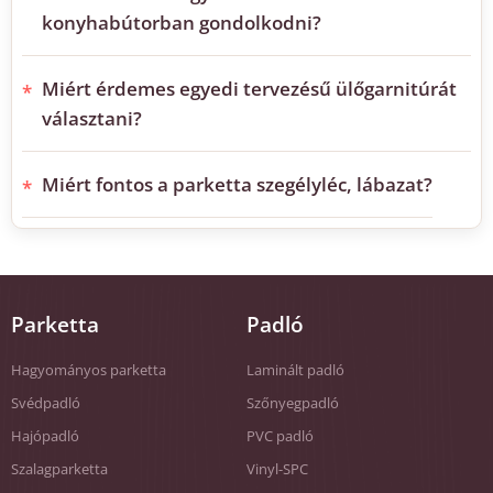
konyhabútorban gondolkodni?
Miért érdemes egyedi tervezésű ülőgarnitúrát
választani?
Miért fontos a parketta szegélyléc, lábazat?
Parketta
Padló
Hagyományos parketta
Laminált padló
Svédpadló
Szőnyegpadló
Hajópadló
PVC padló
Szalagparketta
Vinyl-SPC