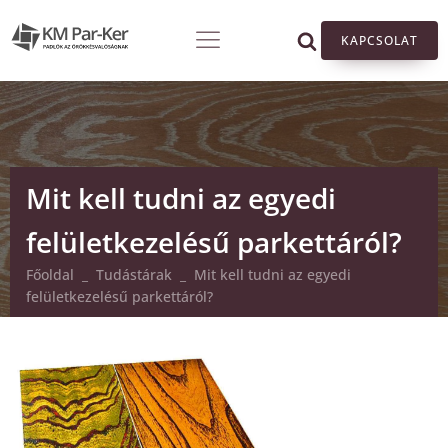
KAPCSOLAT
Mit kell tudni az egyedi
felületkezelésű parkettáról?
Főoldal
_
Tudástárak
_
Mit kell tudni az egyedi
felületkezelésű parkettáról?