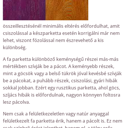
összeillesztésénél minimális eltérés előfordulhat, amit
csiszolással a készparketta esetén korrigálni már nem
lehet, viszont fózolással nem észrevehető a kis
különbség.
A fa parketta különböző keménységű részei más-más
mértékben szívják be a pácot. A keményebb részek,
mint a göcsök vagy a belső tükrök jóval kevésbé szívják
be a pácokat, a puhább részek, csiszolási, gyári hibák
sokkal jobban. Ezért egy rusztikus parketta, ahol göcs,
szíjács hibák is előfordulnak, nagyon könnyen foltosra
lesz pácolva.
Nem csak a felületkezeletlen vagy natúr anyaggal
felületkezelt fa parketta érik, hanem a pácolt is. Ez nem
csak színbeli érést jelenthet, hanem pl. a tölgy erős