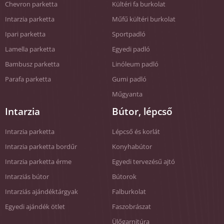
Chevron parketta
Kültéri fa burkolat
Intarzia parketta
Műfű kültéri burkolat
Ipari parketta
Sportpadló
Lamella parketta
Egyedi padló
Bambusz parketta
Linóleum padló
Parafa parketta
Gumi padló
Műgyanta
Intarzia
Bútor, lépcső
Intarzia parketta
Lépcső és korlát
Intarzia parketta bordűr
Konyhabútor
Intarzia parketta érme
Egyedi tervezésű ajtó
Intarziás bútor
Bútorok
Intarziás ajándéktárgyak
Falburkolat
Egyedi ajándék ötlet
Faszobrászat
Ülőgarnitúra