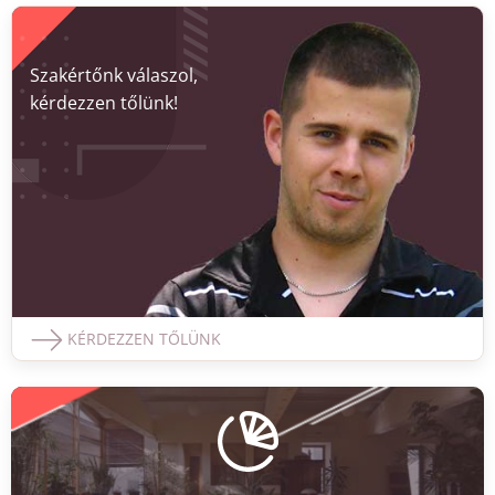
Szakértőnk válaszol,
kérdezzen tőlünk!
KÉRDEZZEN TŐLÜNK