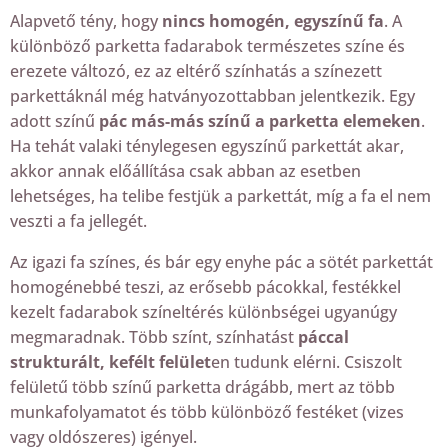
Alapvető tény, hogy
nincs homogén, egyszínű fa
. A
különböző parketta fadarabok természetes színe és
erezete változó, ez az eltérő színhatás a színezett
parkettáknál még hatványozottabban jelentkezik. Egy
adott színű
pác más-más színű a parketta elemeken
.
Ha tehát valaki ténylegesen egyszínű parkettát akar,
akkor annak előállítása csak abban az esetben
lehetséges, ha telibe festjük a parkettát, míg a fa el nem
veszti a fa jellegét.
Az igazi fa színes, és bár egy enyhe pác a sötét parkettát
homogénebbé teszi, az erősebb pácokkal, festékkel
kezelt fadarabok színeltérés különbségei ugyanúgy
megmaradnak. Több színt, színhatást
páccal
strukturált, kefélt felület
en tudunk elérni. Csiszolt
felületű több színű parketta drágább, mert az több
munkafolyamatot és több különböző festéket (vizes
vagy oldószeres) igényel.