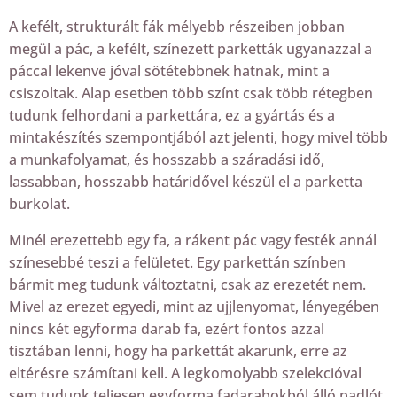
A kefélt, strukturált fák mélyebb részeiben jobban
megül a pác, a kefélt, színezett parketták ugyanazzal a
páccal lekenve jóval sötétebbnek hatnak, mint a
csiszoltak. Alap esetben több színt csak több rétegben
tudunk felhordani a parkettára, ez a gyártás és a
mintakészítés szempontjából azt jelenti, hogy mivel több
a munkafolyamat, és hosszabb a száradási idő,
lassabban, hosszabb határidővel készül el a parketta
burkolat.
Minél erezettebb egy fa, a rákent pác vagy festék annál
színesebbé teszi a felületet. Egy parkettán színben
bármit meg tudunk változtatni, csak az erezetét nem.
Mivel az erezet egyedi, mint az ujjlenyomat, lényegében
nincs két egyforma darab fa, ezért fontos azzal
tisztában lenni, hogy ha parkettát akarunk, erre az
eltérésre számítani kell. A legkomolyabb szelekcióval
sem tudunk teljesen egyforma fadarabokból álló padlót