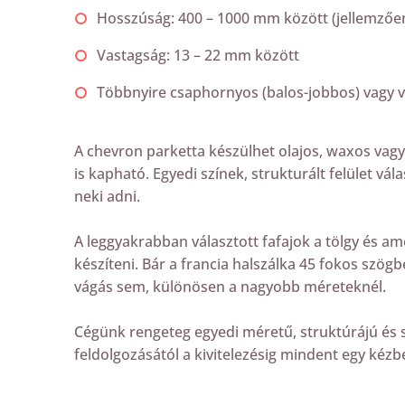
Hosszúság: 400 – 1000 mm között (jellemzőe
Vastagság: 13 – 22 mm között
Többnyire csaphornyos (balos-jobbos) vagy v
A chevron parketta készülhet olajos, waxos vagy la
is kapható. Egyedi színek, strukturált felület vá
neki adni.
A leggyakrabban választott fafajok a tölgy és am
készíteni. Bár a francia halszálka 45 fokos szög
vágás sem, különösen a nagyobb méreteknél.
Cégünk rengeteg egyedi méretű, struktúrájú és s
feldolgozásától a kivitelezésig mindent egy kézb