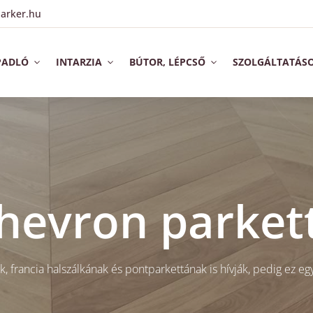
arker.hu
PADLÓ
INTARZIA
BÚTOR, LÉPCSŐ
SZOLGÁLTATÁS
hevron parket
, francia halszálkának és pontparkettának is hívják, pedig ez egy