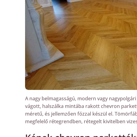
A nagy belmagasságú, modern vagy nagypolgári s
vágott, halszálka mintába rakott chevron park
méretű, és jellemzően fózzal készül el. Tömörfábó
megfelelő rétegrendben, rétegelt kivitelben vize