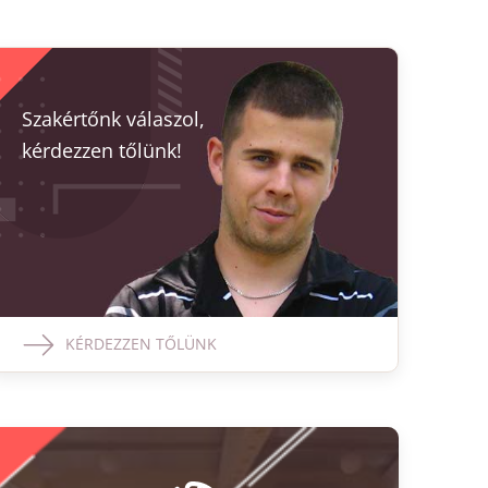
Szakértőnk válaszol,
kérdezzen tőlünk!
KÉRDEZZEN TŐLÜNK