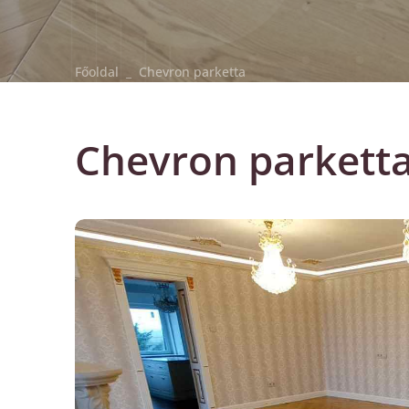
Főoldal
_
Chevron parketta
Chevron parkett