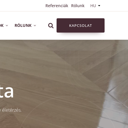
Referenciák
Rólunk
HU
OK
RÓLUNK
KAPCSOLAT
ta
 életérzés.