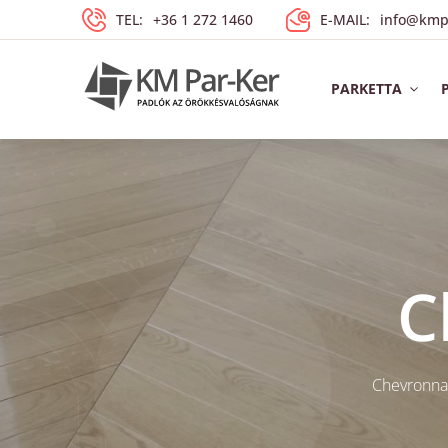
TEL:
+36 1 272 1460
E-MAIL:
info@kmp
PARKETTA
C
Chevronnak