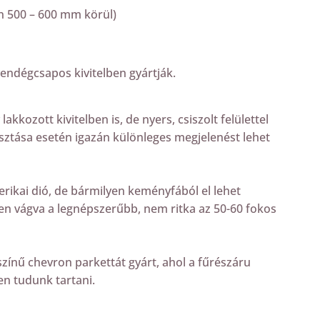
n 500 – 600 mm körül)
endégcsapos kivitelben gyártják.
kkozott kivitelben is, de nyers, csiszolt felülettel
lasztása esetén igazán különleges megjelenést lehet
erikai dió, de bármilyen keményfából el lehet
ben vágva a legnépszerűbb, nem ritka az 50-60 fokos
zínű chevron parkettát gyárt, ahol a fűrészáru
en tudunk tartani.