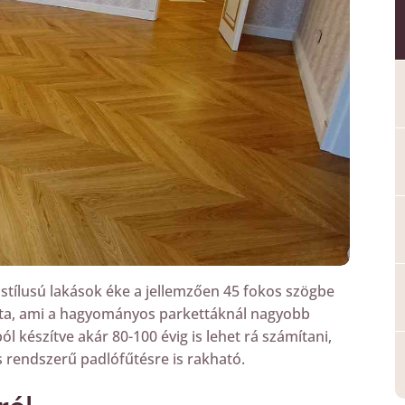
tílusú lakások éke a jellemzően 45 fokos szögbe
etta, ami a hagyományos parkettáknál nagyobb
l készítve akár 80-100 évig is lehet rá számítani,
s rendszerű padlófűtésre is rakható.