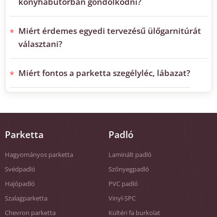
konyhabútorban gondolkodni?
Miért érdemes egyedi tervezésű ülőgarnitúrát
választani?
Miért fontos a parketta szegélyléc, lábazat?
Parketta
Padló
Hagyományos parketta
Laminált padló
Svédpadló
Szőnyegpadló
Hajópadló
PVC padló
Szalagparketta
Vinyl-SPC
Chevron parketta
Kültéri fa burkolat