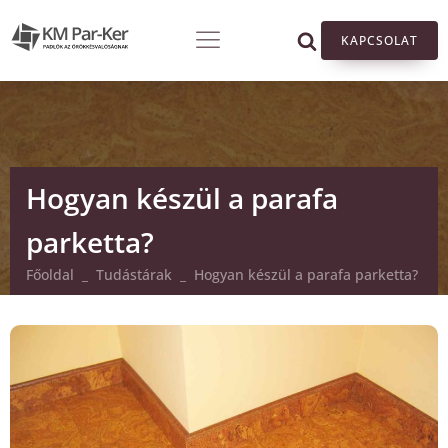
KAPCSOLAT
Hogyan készül a parafa
parketta?
Főoldal
_
Tudástárak
_
Hogyan készül a parafa parketta?