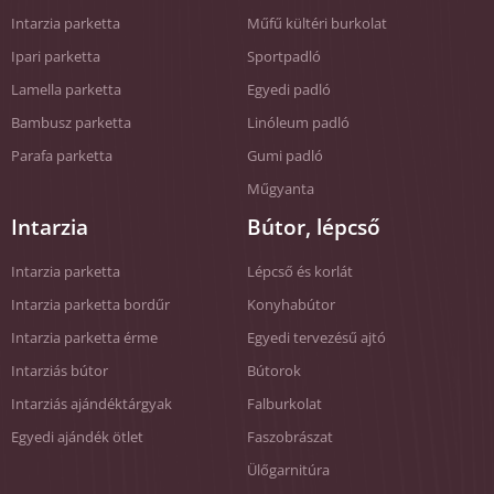
Intarzia parketta
Műfű kültéri burkolat
Ipari parketta
Sportpadló
Lamella parketta
Egyedi padló
Bambusz parketta
Linóleum padló
Parafa parketta
Gumi padló
Műgyanta
Intarzia
Bútor, lépcső
Intarzia parketta
Lépcső és korlát
Intarzia parketta bordűr
Konyhabútor
Intarzia parketta érme
Egyedi tervezésű ajtó
Intarziás bútor
Bútorok
Intarziás ajándéktárgyak
Falburkolat
Egyedi ajándék ötlet
Faszobrászat
Ülőgarnitúra