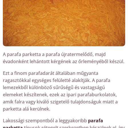
A parafa parketta a parafa újratermelődő, majd
évadonként lehántott kérgének az őrleményéből készül.
Ezt a finom parafadarát általában műgyanta
ragasztókkal egységes felületté alakítják. A parafa
lemezekből különböző sűrűségű és vastagságú
elemeket készítenek, ezek az ipari parafaburkolatok,
amik falra vagy kiváló szigetelő tulajdonságuk miatt a
parketta alá kerülnek.
Lakossági szempontból a leggyakoribb
parafa
parketta
típusok rétegelt szerkezetben készülnek el, így