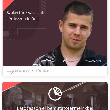
Szakértőnk válaszol,
kérdezzen tőlünk!
KÉRDEZZEN TŐLÜNK
Látogasson el bemutatótermeinkbe!