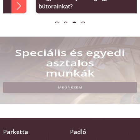
bútorainkat?
Speciális és egyedi
asztalos
munkák
MEGNÉZEM
Parketta
Padló