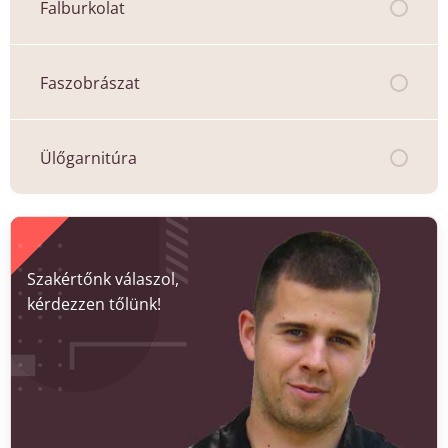
Falburkolat
Faszobrászat
Ülőgarnitúra
Szakértőnk válaszol,
kérdezzen tőlünk!