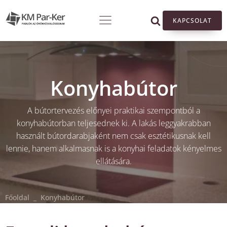
KAPCSOLAT
Konyhabútor
A bútortervezés előnyei praktikai szempontból a
konyhabútorban teljesednek ki. A lakás leggyakrabban
használt bútordarabjaként nem csak esztétikusnak kell
lennie, hanem alkalmasnak is a konyhai feladatok kényelmes
ellátására.
Főoldal
_
Konyhabútor