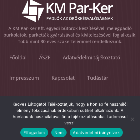
A KM Par-Ker Kft. egyedi bútorok készítésével, melegpadló
burkolatok, parketták gyártásával és kivitelezésével foglalkozik.
Több mint 30 éves szakértelemmel rendelkezünk.
Főoldal
ÁSZF
Adatvédelmi tájékoztató
Impresszum
Kapcsolat
Tudástár
Oldaltérkép
Kedves Látogató! Tájékoztatjuk, hogy a honlap felhasználói
élmény fokozásának érdekében sütiket alkalmazunk. A
Visszaélés bejelentés
honlapunk használatával ön a tájékoztatásunkat tudomásul
veszi.
© 2008 - 2022 KM Par-Ker - All Rights Reserved
Elfogadom
Nem
Adatvédelmi irányelvek