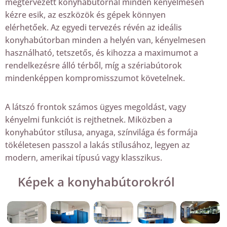
megtervezett konyhabútornál minden kényelmesen
kézre esik, az eszközök és gépek könnyen
elérhetőek. Az egyedi tervezés révén az ideális
konyhabútorban minden a helyén van, kényelmesen
használható, tetszetős, és kihozza a maximumot a
rendelkezésre álló térből, míg a szériabútorok
mindenképpen kompromisszumot követelnek.
A látszó frontok számos ügyes megoldást, vagy
kényelmi funkciót is rejthetnek. Miközben a
konyhabútor stílusa, anyaga, színvilága és formája
tökéletesen passzol a lakás stílusához, legyen az
modern, amerikai típusú vagy klasszikus.
Képek a konyhabútorokról