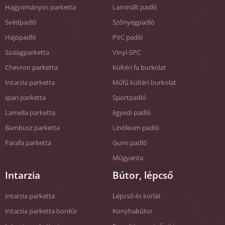
Hagyományos parketta
Laminált padló
Svédpadló
Szőnyegpadló
Hajópadló
PVC padló
Szalagparketta
Vinyl-SPC
Chevron parketta
Kültéri fa burkolat
Intarzia parketta
Műfű kültéri burkolat
Ipari parketta
Sportpadló
Lamella parketta
Egyedi padló
Bambusz parketta
Linóleum padló
Parafa parketta
Gumi padló
Műgyanta
Intarzia
Bútor, lépcső
Intarzia parketta
Lépcső és korlát
Intarzia parketta bordűr
Konyhabútor