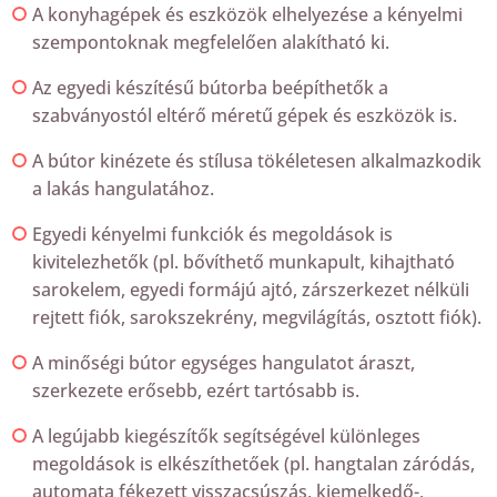
A konyhagépek és eszközök elhelyezése a kényelmi
szempontoknak megfelelően alakítható ki.
Az egyedi készítésű bútorba beépíthetők a
szabványostól eltérő méretű gépek és eszközök is.
A bútor kinézete és stílusa tökéletesen alkalmazkodik
a lakás hangulatához.
Egyedi kényelmi funkciók és megoldások is
kivitelezhetők (pl. bővíthető munkapult, kihajtható
sarokelem, egyedi formájú ajtó, zárszerkezet nélküli
rejtett fiók, sarokszekrény, megvilágítás, osztott fiók).
A minőségi bútor egységes hangulatot áraszt,
szerkezete erősebb, ezért tartósabb is.
A legújabb kiegészítők segítségével különleges
megoldások is elkészíthetőek (pl. hangtalan záródás,
automata fékezett visszacsúszás, kiemelkedő-,