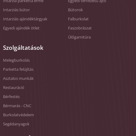
Intarzia parketta érme
Egyedi tervezésű ajtó
Intarziás bútor
Bútorok
Intarziás ajándéktárgyak
Falburkolat
Egyedi ajándék ötlet
Faszobrászat
Ülőgarnitúra
Szolgáltatások
Melegburkolás
Parketta felújítás
Asztalos munkák
Restauráció
Bérfestés
Bérmarás - CNC
Burkolatvédelem
Segédanyagok