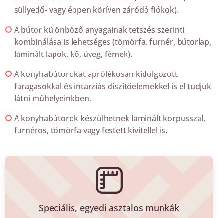
süllyedő- vagy éppen köríven záródó fiókok).
A bútor különböző anyagainak tetszés szerinti
kombinálása is lehetséges (tömörfa, furnér, bútorlap,
laminált lapok, kő, üveg, fémek).
A konyhabútorokat aprólékosan kidolgozott
faragásokkal és intarziás díszítőelemekkel is el tudjuk
látni műhelyeinkben.
A konyhabútorok készülhetnek laminált korpusszal,
furnéros, tömörfa vagy festett kivitellel is.
Speciális, egyedi asztalos munkák