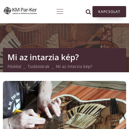
KAPCSOLAT
Mi az intarzia kép?
Főoldal
_
Tudástárak
_
Mi az intarzia kép?