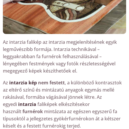
Az intarzia falikép az intarzia megjelenítésének egyik
legművészibb formája. Intarzia technikával –
leggyakrabban fa furnérok felhasználásával –
lényegében festmények vagy fotók részletességével
megegyező képek készíthetőek el.
Az
intarzia kép
nem festett
, a különböző kontrasztok
az eltérő színű és mintázatú anyagok egymás mellé
rakásával, formába vágásával jönnek létre. Az
egyedi
intarzia
faliképek elkészítésekor
használt
furnérok
mintázata az egészen egyszerű fa
típusoktól a jellegzetes gyökérfurnérokon át a kétszer
késelt és a festett furnérokig terjed.