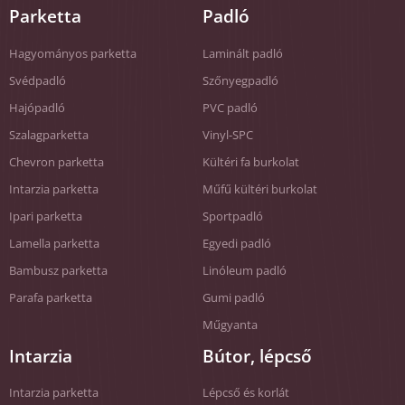
Parketta
Padló
Hagyományos parketta
Laminált padló
Svédpadló
Szőnyegpadló
Hajópadló
PVC padló
Szalagparketta
Vinyl-SPC
Chevron parketta
Kültéri fa burkolat
Intarzia parketta
Műfű kültéri burkolat
Ipari parketta
Sportpadló
Lamella parketta
Egyedi padló
Bambusz parketta
Linóleum padló
Parafa parketta
Gumi padló
Műgyanta
Intarzia
Bútor, lépcső
Intarzia parketta
Lépcső és korlát