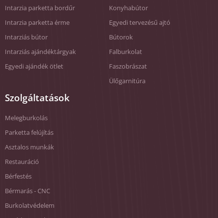
Intarzia parketta bordűr
Konyhabútor
Intarzia parketta érme
Egyedi tervezésű ajtó
Intarziás bútor
Bútorok
Intarziás ajándéktárgyak
Falburkolat
Egyedi ajándék ötlet
Faszobrászat
Ülőgarnitúra
Szolgáltatások
Melegburkolás
Parketta felújítás
Asztalos munkák
Restauráció
Bérfestés
Bérmarás - CNC
Burkolatvédelem