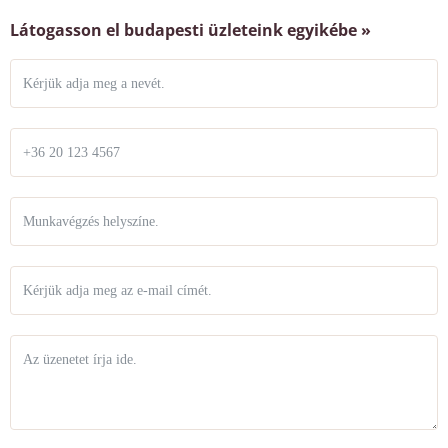
Látogasson el budapesti üzleteink egyikébe »