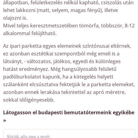
állapotban, felületkezelés nélkül kapható, csiszolás után
lehet lakkozni (matt, selyem, magas fényű), illetve
olajozni is.
Mivel teljes keresztmetszetében tömörfa, többször, 8-12
alkalommal felújítható.
Az ipari parketta egyes elemeinek színtónusai eltérnek,
ez azonban esztétikai szempontból még emeli is a
látványt, - változatos, játékos, egyedi és különleges
hatást eredményez. Még hangsúlyosabb felületű
padlóburkolatot kapunk, ha a kötegelés helyett
szálanként elcsúsztatva fektetjük le a parketta elemeket,
azonban ennek lerakása tekintettel az apró méretre,
sokkal időigényesebb.
Látogasson el budapesti bemutatótermeink egyikébe
»