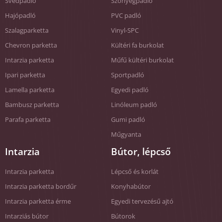
Svédpadló
Szőnyegpadló
Hajópadló
PVC padló
Szalagparketta
Vinyl-SPC
Chevron parketta
Kültéri fa burkolat
Intarzia parketta
Műfű kültéri burkolat
Ipari parketta
Sportpadló
Lamella parketta
Egyedi padló
Bambusz parketta
Linóleum padló
Parafa parketta
Gumi padló
Műgyanta
Intarzia
Bútor, lépcső
Intarzia parketta
Lépcső és korlát
Intarzia parketta bordűr
Konyhabútor
Intarzia parketta érme
Egyedi tervezésű ajtó
Intarziás bútor
Bútorok