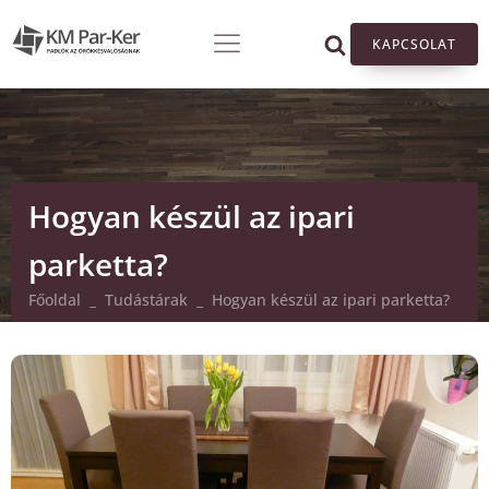
KAPCSOLAT
Hogyan készül az ipari
parketta?
Főoldal
_
Tudástárak
_
Hogyan készül az ipari parketta?