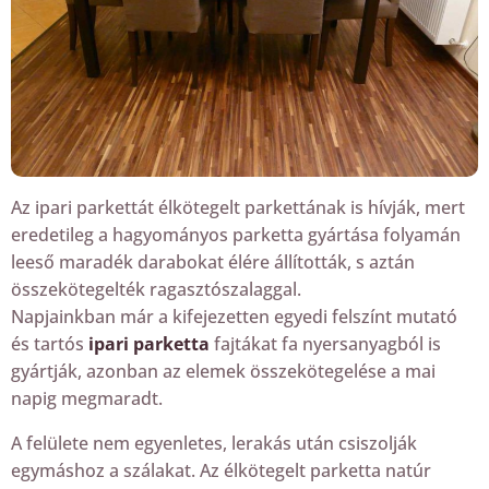
Az ipari parkettát élkötegelt parkettának is hívják, mert
eredetileg a hagyományos parketta gyártása folyamán
leeső maradék darabokat élére állították, s aztán
összekötegelték ragasztószalaggal.
Napjainkban már a kifejezetten egyedi felszínt mutató
és tartós
ipari parketta
fajtákat fa nyersanyagból is
gyártják, azonban az elemek összekötegelése a mai
napig megmaradt.
A felülete nem egyenletes, lerakás után csiszolják
egymáshoz a szálakat. Az élkötegelt parketta natúr