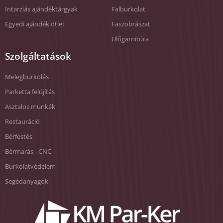
Intarziás ajándéktárgyak
Falburkolat
Egyedi ajándék ötlet
Faszobrászat
Ülőgarnitúra
Szolgáltatások
Melegburkolás
Parketta felújítás
Asztalos munkák
Restauráció
Bérfestés
Bérmarás - CNC
Burkolatvédelem
Segédanyagok