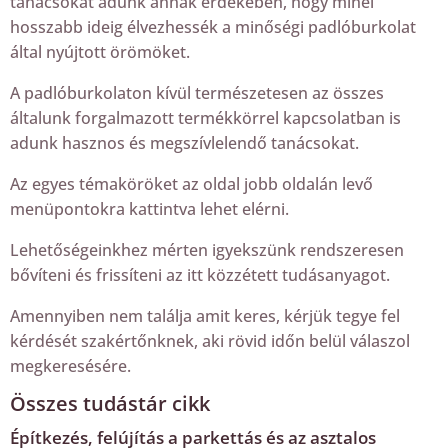
tanácsokat adunk annak érdekében, hogy minél
hosszabb ideig élvezhessék a minőségi padlóburkolat
által nyújtott örömöket.
A padlóburkolaton kívül természetesen az összes
általunk forgalmazott termékkörrel kapcsolatban is
adunk hasznos és megszívlelendő tanácsokat.
Az egyes témaköröket az oldal jobb oldalán levő
menüpontokra kattintva lehet elérni.
Lehetőségeinkhez mérten igyekszünk rendszeresen
bővíteni és frissíteni az itt közzétett tudásanyagot.
Amennyiben nem találja amit keres, kérjük tegye fel
kérdését szakértőnknek, aki rövid időn belül válaszol
megkeresésére.
Összes tudástár cikk
Építkezés, felújítás a parkettás és az asztalos