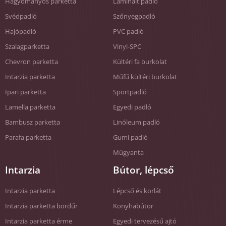
Hagyományos parketta
Laminált padló
Svédpadló
Szőnyegpadló
Hajópadló
PVC padló
Szalagparketta
Vinyl-SPC
Chevron parketta
Kültéri fa burkolat
Intarzia parketta
Műfű kültéri burkolat
Ipari parketta
Sportpadló
Lamella parketta
Egyedi padló
Bambusz parketta
Linóleum padló
Parafa parketta
Gumi padló
Műgyanta
Intarzia
Bútor, lépcső
Intarzia parketta
Lépcső és korlát
Intarzia parketta bordűr
Konyhabútor
Intarzia parketta érme
Egyedi tervezésű ajtó