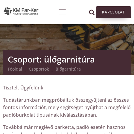
KAPCSOLAT
Csoport:
ülőgarnitúra
Főoldal
_
Csoportok
_
ülőgarnitúra
Tisztelt Ügyfelünk!
Tudástárunkban megpróbáltuk összegyűjteni az összes
fontos információt, mely segítséget nyújthat a megfelelő
padlóburkolat típusának kiválasztásában.
Továbbá már meglévő parketta, padló esetén hasznos