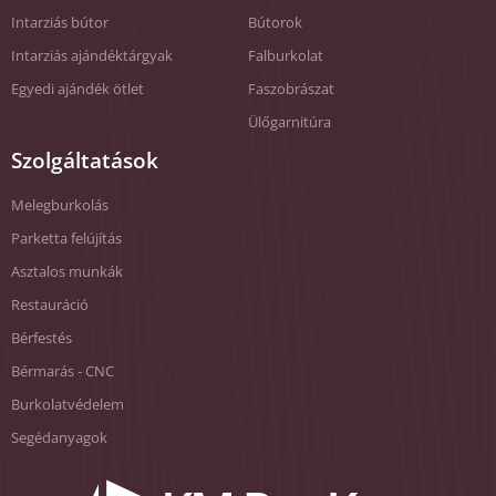
Intarziás bútor
Bútorok
Intarziás ajándéktárgyak
Falburkolat
Egyedi ajándék ötlet
Faszobrászat
Ülőgarnitúra
Szolgáltatások
Melegburkolás
Parketta felújítás
Asztalos munkák
Restauráció
Bérfestés
Bérmarás - CNC
Burkolatvédelem
Segédanyagok